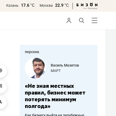
17.6
°С
22.9
°С
Казань
Москва
персона
еменова
Василь Мазитов
»
МАРТ
а: работа
«Не зная местных
«Мне лу
ечься
правил, бизнес может
не зара
вствовать
потерять минимум
чем пот
полгода»
репутац
пошиву
Как бизнесу выйти на зарубежные
Владелец от