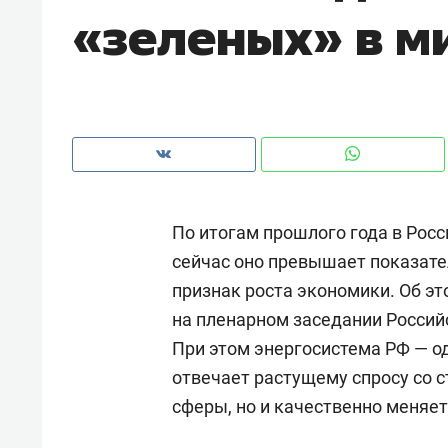
«зеленых» в м
рынки, почему надо знать аксакал
чем интересен Оман?
По итогам прошлого года в Рос
сейчас оно превышает показате
признак роста экономики. Об э
на пленарном заседании Россий
При этом энергосистема РФ — од
Рекомендуем
Рекоме
отвечает растущему спросу со 
Как ГК «МИР ГРУПП» и ВТБ
150 ка
сферы, но и качественно меняет
создают оазис жилого
ID вме
комфорта под Казанью
безоп