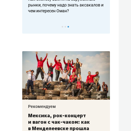
рафакте,
рынки, почему надо знать аксакалов и
о трехкратно
кредитов
чем интересен Оман?
клиентах и ч
Рекомендуем
Рекоме
ой
Мексика, рок-концерт
«Прор
и вагон с чак-чаком: как
30 ме
еским
в Менделеевске прошла
лечит