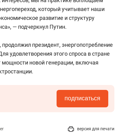
х интересов, мы на практике воплощаем
нергопереход, который учитывает наши
экономическое развитие и структуру
са», — подчеркнул Путин.
, продолжил президент, энергопотребление
 Для удовлетворения этого спроса в стране
т мощности новой генерации, включая
ктростанции.
подписаться
er
версия для печати