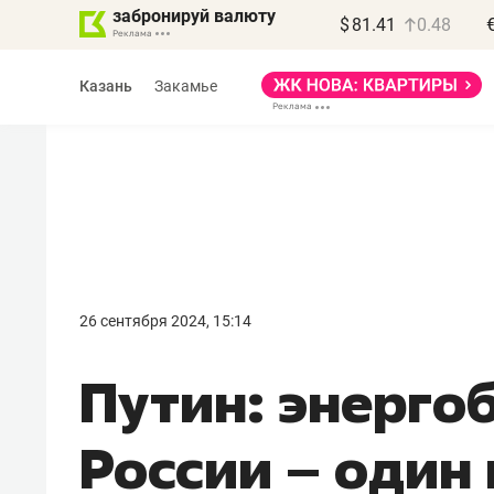
забронируй валюту
$
81.41
0.48
Казань
Закамье
Василь Мазитов
МАРТ
26 сентября 2024, 15:14
«Не зная местных
Путин: энерго
правил, бизнес может
потерять минимум
России – один
полгода»
Как бизнесу выйти на зарубежные