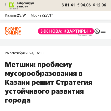
забронируй
$
81.41
€
94.06
¥
12.06
валюту
25.9°
27.1°
Казань
Москва
26 сентября 2024, 16:00
Метшин: проблему
мусорообразования в
Казани решит Стратегия
устойчивого развития
города