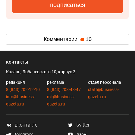
подписаться
Комментарии
10
контакты
Казань, Лобачевского 10, корпус 2
редакция
реклама
отдел персонала
8 (843) 202-12-10
8 (843) 203-48-47
staff@business-
info@business-
mir@business-
gazeta.ru
gazeta.ru
gazeta.ru
вконтакте
twitter
telegram
дзен