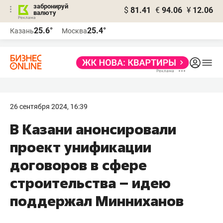
забронируй
$
81.41
€
94.06
¥
12.06
валюту
25.6°
25.4°
Казань
Москва
26 сентября 2024, 16:39
В Казани анонсировали
проект унификации
договоров в сфере
строительства – идею
поддержал Минниханов