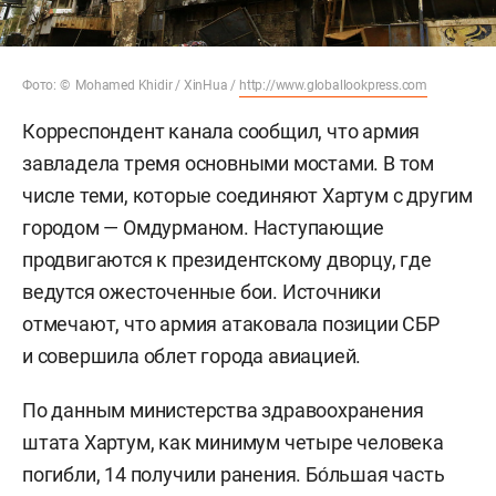
Фото: © Mohamed Khidir / XinHua /
http://www.globallookpress.com
Корреспондент канала сообщил, что армия
завладела тремя основными мостами. В том
числе теми, которые соединяют Хартум с другим
городом — Омдурманом. Наступающие
продвигаются к президентскому дворцу, где
ведутся ожесточенные бои. Источники
отмечают, что армия атаковала позиции СБР
и совершила облет города авиацией.
По данным министерства здравоохранения
штата Хартум, как минимум четыре человека
погибли, 14 получили ранения. Бо́льшая часть