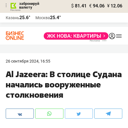
забронируй
$
81.41
€
94.06
¥
12.06
валюту
25.6°
25.4°
Казань
Москва
26 сентября 2024, 16:55
Al Jazeera: В столице Судана
начались вооруженные
столкновения