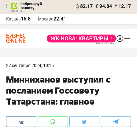
забронируй
$
82.17
€
94.84
¥
12.17
валюту
16.8°
22.4°
Казань
Москва
27 сентября 2024, 10:15
Минниханов выступил с
посланием Госсовету
Татарстана: главное