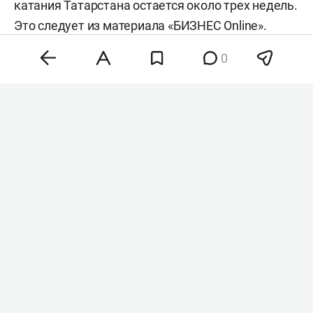
катания Татарстана остается около трех недель.
Это
следует
из материала «БИЗНЕС Online».
0
Фото: kzn.ru
По данным издания, пока известно лишь о