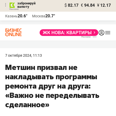
забронируй
$
82.17
€
94.84
¥
12.17
валюту
20.6°
20.7°
Казань
Москва
7 октября 2024, 11:13
Метшин призвал не
накладывать программы
ремонта друг на друга:
«Важно не переделывать
сделанное»