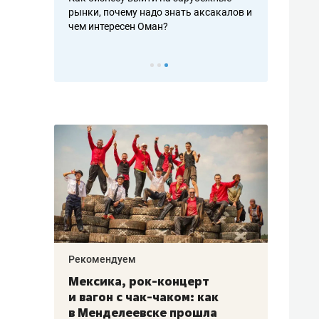
рафакте,
рынки, почему надо знать аксакалов и
о трехкратно
кредитов
чем интересен Оман?
клиентах и ч
Рекомендуем
Рекоме
ой
Мексика, рок-концерт
«Прор
и вагон с чак-чаком: как
30 ме
еским
в Менделеевске прошла
лечит