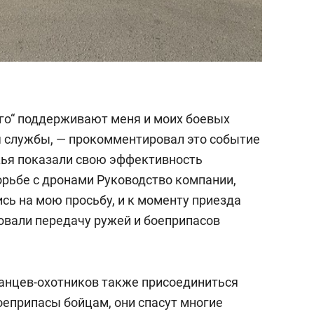
рго“ поддерживают меня и моих боевых
я службы, — прокомментировал это событие
жья показали свою эффективность
орьбе с дронами Руководство компании,
сь на мою просьбу, и к моменту приезда
зовали передачу ружей и боеприпасов
танцев-охотников также присоединиться
оеприпасы бойцам, они спасут многие