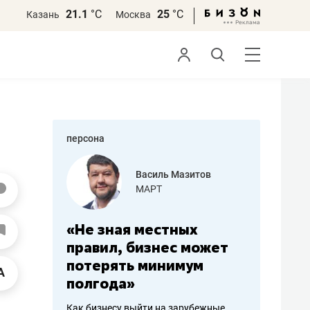
21.1
°С
25
°С
Казань
Москва
персона
еменова
Василь Мазитов
»
МАРТ
а: работа
«Не зная местных
«Мне лу
ечься
правил, бизнес может
не зара
вствовать
потерять минимум
чем пот
полгода»
репутац
пошиву
Как бизнесу выйти на зарубежные
Владелец от