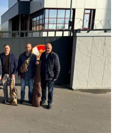
состоянием как основа
антихрупких команд