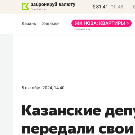
забронируй валюту
$
81.41
0.48
Казань
Закамье
Василь Мазитов
МАРТ
8 октября 2024, 14:40
«Не зная местных
Казанские деп
правил, бизнес может
потерять минимум
передали свои
полгода»
Как бизнесу выйти на зарубежные