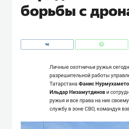
борьбы с дрон
рынки, почему надо знать аксакал
чем интересен Оман?
Личные охотничьи ружья сегодн
разрешительной работы управле
Татарстана
Фанис Нурмухамето
Ильдар Низамутдинов
и сотруд
ружья и все права на них своем
Рекомендуем
Рекоме
службу в зоне СВО, командуя в
Как ГК «МИР ГРУПП» и ВТБ
150 ка
создают оазис жилого
ID вме
комфорта под Казанью
безоп