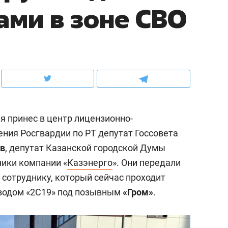
ами в зоне СВО
ов и
о трехкратном росте цен, дотошных
школьной формы о конт
клиентах и чудных запросах мастеров
налогах и развитии без 
я принес в центр лицензионно-
ния Росгвардии по РТ депутат Госсовета
в
, депутат Казанской городской Думы
ники компании «
Казэнерго
». Они передали
у сотруднику, который сейчас проходит
ндуем
Рекомендуем
зводом «2C19» под позывным
«Гром»
.
мер до квартиры и Face
Опыт выживания в дик
сто ключа: какой будет
природе, работа
асность в ЖК «Нова»
с ментальным и физич