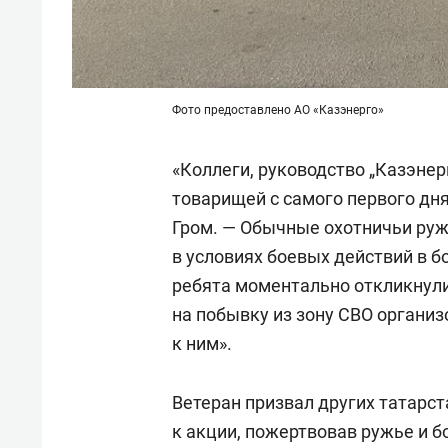
Фото предоставлено АО «Казэнерго»
«Коллеги, руководство „Казэне
товарищей с самого первого дн
Гром. — Обычные охотничьи ру
в условиях боевых действий в б
ребята моментально откликнули
на побывку из зону СВО органи
к ним».
Ветеран призвал других татарс
к акции, пожертвовав ружье и б