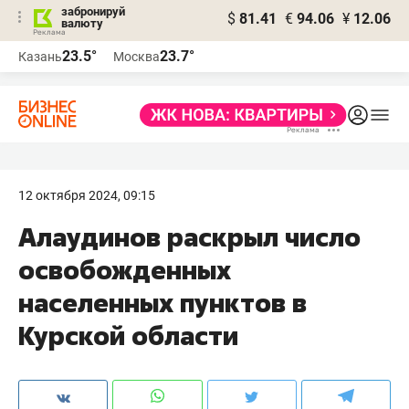
забронируй
$
81.41
€
94.06
¥
12.06
валюту
23.5°
23.7°
Казань
Москва
12 октября 2024, 09:15
Алаудинов раскрыл число
освобожденных
населенных пунктов в
Курской области