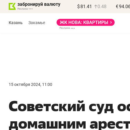
забронируй валюту
$
81.41
0.48
€
94.0
Казань
Закамье
Василь Мазитов
МАРТ
15 октября 2024, 11:00
«Не зная местных
«
Советский суд о
правил, бизнес может
н
потерять минимум
ч
домашним арес
полгода»
р
Как бизнесу выйти на зарубежные
Вл