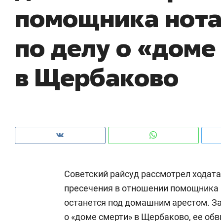
помощника нота
рынки, почему надо знать аксакалов и
о 
чем интересен Оман?
кл
по делу о «доме
в Щербаково
Советский райсуд рассмотрел ходат
Рекомендуем
Рекомендуем
пресечения в отношении помощника
Как ГК «МИР ГРУПП» и ВТБ
150 камер 
останется под домашним арестом. За
создают оазис жилого
ID вместо 
комфорта под Казанью
безопаснос
о «доме смерти» в Щербаково, ее обви