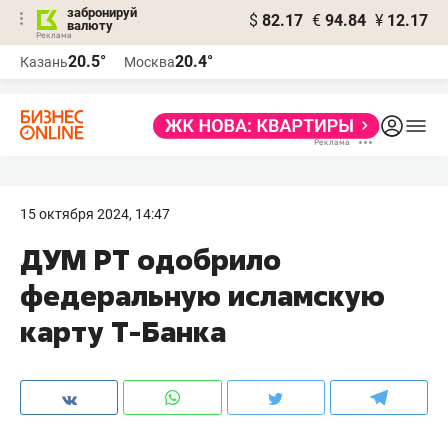
забронируй
$
82.17
€
94.84
¥
12.17
валюту
20.5°
20.4°
Казань
Москва
15 октября 2024, 14:47
ДУМ РТ одобрило
федеральную исламскую
карту Т-Банка