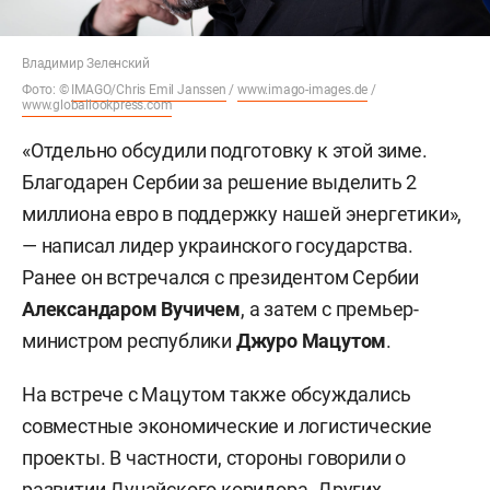
Владимир Зеленский
Фото: ©
IMAGO/Chris Emil Janssen
/
www.imago-images.de
/
www.globallookpress.com
«Отдельно обсудили подготовку к этой зиме.
Благодарен Сербии за решение выделить 2
миллиона евро в поддержку нашей энергетики»,
— написал лидер украинского государства.
Ранее он встречался с президентом Сербии
Александаром Вучичем
, а затем с премьер-
министром республики
Джуро Мацутом
.
На встрече с Мацутом также обсуждались
совместные экономические и логистические
проекты. В частности, стороны говорили о
развитии Дунайского коридора. Других