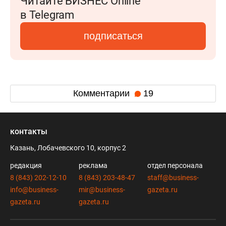
Читайте БИЗНЕС Online
в Telegram
подписаться
Комментарии
19
контакты
Казань, Лобачевского 10, корпус 2
редакция
реклама
отдел персонала
8 (843) 202-12-10
8 (843) 203-48-47
staff@business-
info@business-
mir@business-
gazeta.ru
gazeta.ru
gazeta.ru