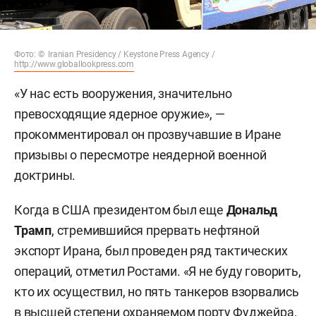
Фото: © Iranian Presidency / Keystone Press Agency /
http://www.globallookpress.com
«У нас есть вооружения, значительно
превосходящие ядерное оружие», —
прокомментировал он прозвучавшие в Иране
призывы о пересмотре неядерной военной
доктрины.
Когда в США президентом был еще
Дональд
Трамп
, стремившийся прервать нефтяной
экспорт Ирана, был проведен ряд тактических
операций, отметил Ростами. «Я не буду говорить,
кто их осуществил, но пять танкеров взорвались
в высшей степени охраняемом порту Фуджейра.