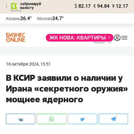
забронируй
$
82.17
€
94.84
¥
12.17
валюту
26.4°
24.7°
Казань
Москва
16 октября 2024, 15:51
В КСИР заявили о наличии у
Ирана «секретного оружия»
мощнее ядерного