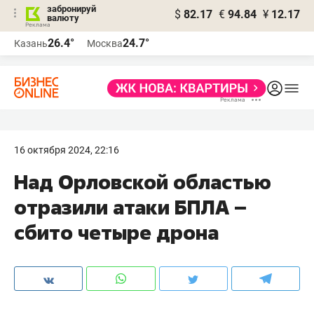
забронируй
$
82.17
€
94.84
¥
12.17
валюту
26.4°
24.7°
Казань
Москва
16 октября 2024, 22:16
Над Орловской областью
отразили атаки БПЛА –
сбито четыре дрона