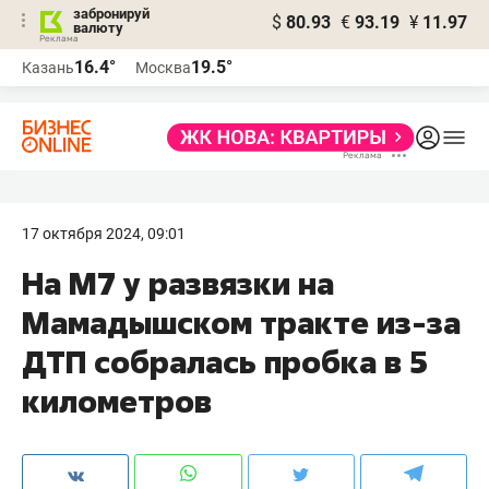
забронируй
$
80.93
€
93.19
¥
11.97
валюту
16.4°
19.5°
Казань
Москва
17 октября 2024, 09:01
На М7 у развязки на
Мамадышском тракте из-за
ДТП собралась пробка в 5
километров