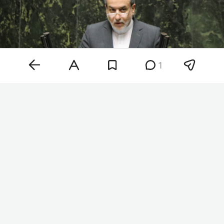
1
Аббас Аракчи
Фото: © Icana News Agency /
Keystone Press Agency /
www.globallookpress.com
«Ормузский пролив — это не просто
экономический проход и водный путь, а скорее
символ превосходства страны в
геополитической сфере», — заявил
представитель корпуса стражей исламской
революции
Хоссейн Мохебби
. Он также отметил,