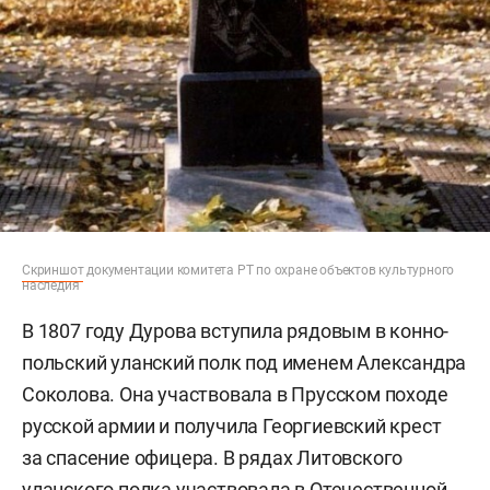
Скриншот
документации комитета РТ по охране объектов культурного
наследия
В 1807 году Дурова вступила рядовым в конно-
польский уланский полк под именем Александра
Соколова. Она участвовала в Прусском походе
русской армии и получила Георгиевский крест
за спасение офицера. В рядах Литовского
уланского полка участвовала в Отечественной