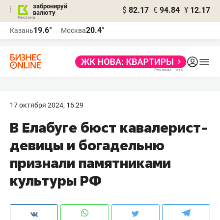
забронируй
$
82.17
€
94.84
¥
12.17
валюту
19.6°
20.4°
Казань
Москва
17 октября 2024, 16:29
В Елабуге бюст кавалерист-
девицы и богадельню
признали памятниками
культуры РФ