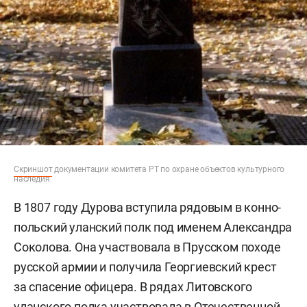
Скриншот
документации комитета РТ по охране объектов культурного
наследия
В 1807 году Дурова вступила рядовым в конно-
польский уланский полк под именем Александра
Соколова. Она участвовала в Прусском походе
русской армии и получила Георгиевский крест
за спасение офицера. В рядах Литовского
уланского полка участвовала в Отечественной