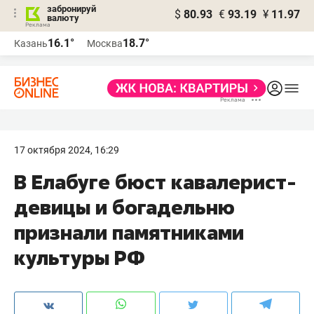
забронируй
$
80.93
€
93.19
¥
11.97
валюту
16.1°
18.7°
Казань
Москва
17 октября 2024, 16:29
В Елабуге бюст кавалерист-
девицы и богадельню
признали памятниками
культуры РФ