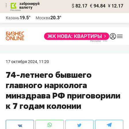
забронируй
$
82.17
€
94.84
¥
12.17
валюту
19.5°
20.3°
Казань
Москва
17 октября 2024, 11:20
74-летнего бывшего
главного нарколога
минздрава РФ приговорили
к 7 годам колонии