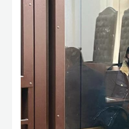
отвечают личным
состо
имуществом!»
антих