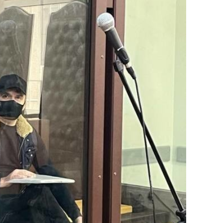
янием как основа
«Гонка Героев»
рупких команд