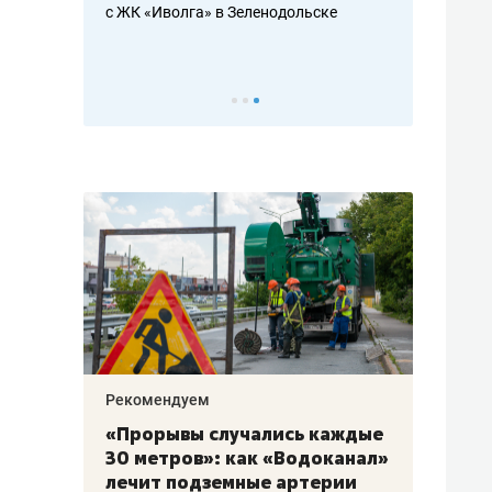
с ЖК «Иволга» в Зеленодольске
ть аксакалов и
школьной фор
налогах и раз
Рекомендуем
Рекоме
«Прорывы случались каждые
Не то
к
30 метров»: как «Водоканал»
гастр
а
лечит подземные артерии
задае