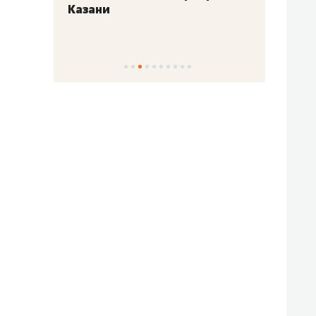
Казани
набер