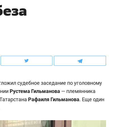
беза
школьной формы о контрафакте,
рынки, почему надо зна
налогах и развитии без кредитов
чем интересен Оман?
тложил судебное заседание по уголовному
ении
Рустема Гильманова
— племянника
 Татарстана
Рафаиля Гильманова
. Еще один
ндуем
Рекомендуем
.
выживания в дикой
Мексика, рок-концерт
де, работа
и вагон с чак-чаком: ка
тальным и физическим
в Менделеевске прошл