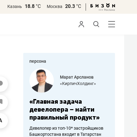
18.8
°С
20.3
°С
Казань
Москва
персона
азитов
Марат Арсланов
«КирпичХолдинг»
ных
«Главная задача
«Мама г
 может
девелопера – найти
помогае
мум
правильный продукт»
от болез
себя жи
Девелопер из топ-10* застройщиков
Башкортостана входит в Татарстан
арубежные
Наследница б