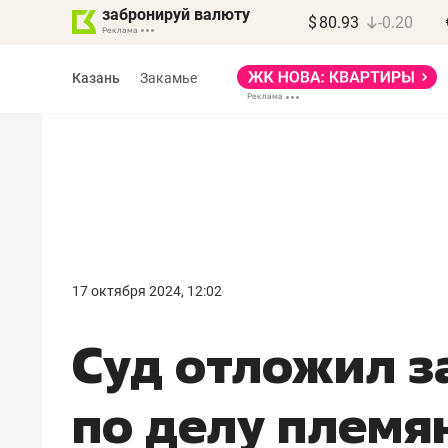
забронируй валюту
$
80.93
-0.20
Казань
Закамье
Марат Арсланов
«КирпичХолдинг»
17 октября 2024, 12:02
«Главная задача
Суд отложил з
девелопера – найти
правильный продукт»
по делу племя
Девелопер из топ-10* застройщико
Башкортостана входит в Татарстан