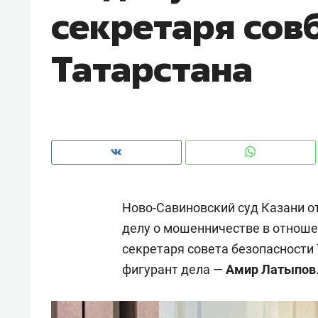
секретаря сов
с ЖК «Иволга» в Зеленодольске
Татарстана
Ново-Савиновский суд Казани о
делу о мошенничестве в отнош
секретаря совета безопасности
Рекомендуем
Рекоме
фигурант дела —
Амир Латыпов
«В банкротствах сегодня
Опыт 
ищут не активы, а людей,
приро
которые ими управляли. Они
с мен