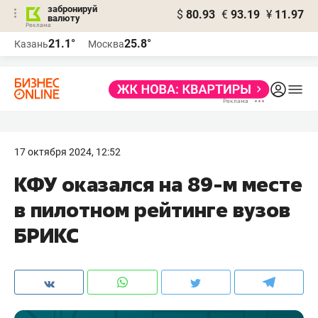
забронируй
$
80.93
€
93.19
¥
11.97
валюту
21.1°
25.8°
Казань
Москва
17 октября 2024, 12:52
КФУ оказался на 89-м месте
в пилотном рейтинге вузов
БРИКС