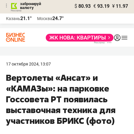
забронируй
$
80.93
€
93.19
¥
11.97
валюту
21.1°
24.7°
Казань
Москва
17 октября 2024, 13:07
Вертолеты «Ансат» и
«КАМАЗы»: на парковке
Госсовета РТ появилась
выставочная техника для
участников БРИКС (фото)