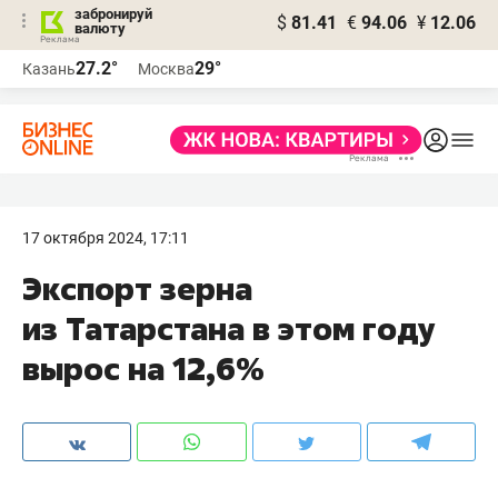
забронируй
$
81.41
€
94.06
¥
12.06
валюту
27.2°
29°
Казань
Москва
17 октября 2024, 17:11
Экспорт зерна
из Татарстана в этом году
вырос на 12,6%