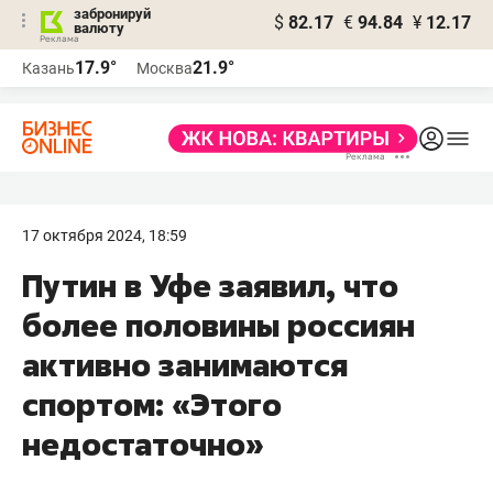
забронируй
$
82.17
€
94.84
¥
12.17
валюту
17.9°
21.9°
Казань
Москва
17 октября 2024, 18:59
Путин в Уфе заявил, что
более половины россиян
активно занимаются
спортом: «Этого
недостаточно»