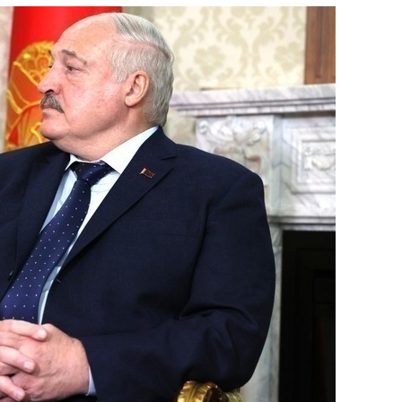
состоянием как основа
антихрупких команд