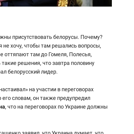
лжны присутствовать белорусы. Почему?
я не хочу, чтобы там решались вопросы,
не оттяпают там до Гомеля, Полесья,
ь такие решения, что завтра половину
зал белорусский лидер.
настаивал» на участии в переговорах
о его словам, он также предупредил
на
, что на переговорах по Украине должны
укашенко
заявил
, что Украина думает, что