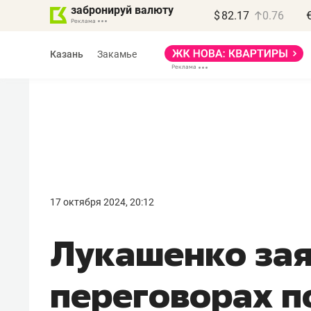
забронируй валюту
$
82.17
0.76
Казань
Закамье
Василь Мазитов
МАРТ
17 октября 2024, 20:12
«Не зная местных
Лукашенко зая
правил, бизнес может
потерять минимум
переговорах п
полгода»
Как бизнесу выйти на зарубежные