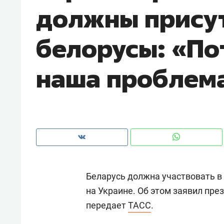
должны прису
рынки, почему надо знать аксакал
чем интересен Оман?
белорусы: «По
наша проблем
Беларусь должна участвовать в
Рекомендуем
Рекоме
на Украине. Об этом заявил пре
Как ГК «МИР ГРУПП» и ВТБ
150 ка
передает
ТАСС
.
создают оазис жилого
ID вме
комфорта под Казанью
безоп