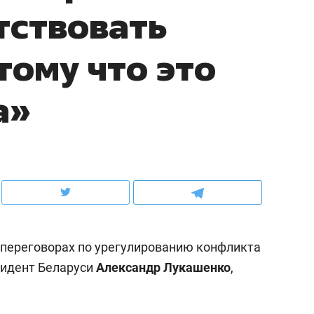
тствовать
ов и
о трехкратном росте цен, дотошных
школьной формы о конт
клиентах и чудных запросах мастеров
налогах и развитии без 
тому что это
а»
 переговорах по урегулированию конфликта
ндуем
Рекомендуем
зидент Беларуси
Александр Лукашенко
,
мер до квартиры и Face
Опыт выживания в дик
сто ключа: какой будет
природе, работа
асность в ЖК «Нова»
с ментальным и физич