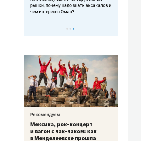
рафакте,
рынки, почему надо знать аксакалов и
о трехкратно
кредитов
чем интересен Оман?
клиентах и ч
Рекомендуем
Рекоме
ой
Мексика, рок-концерт
«Прор
и вагон с чак-чаком: как
30 ме
еским
в Менделеевске прошла
лечит