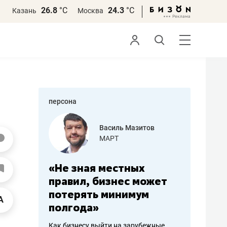
26.8
°С
24.3
°С
Казань
Москва
персона
еменова
Василь Мазитов
»
МАРТ
а: работа
«Не зная местных
«Мне лу
ечься
правил, бизнес может
не зара
вствовать
потерять минимум
чем пот
полгода»
репутац
пошиву
Как бизнесу выйти на зарубежные
Владелец от