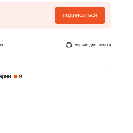
подписаться
er
версия для печати
арии
9