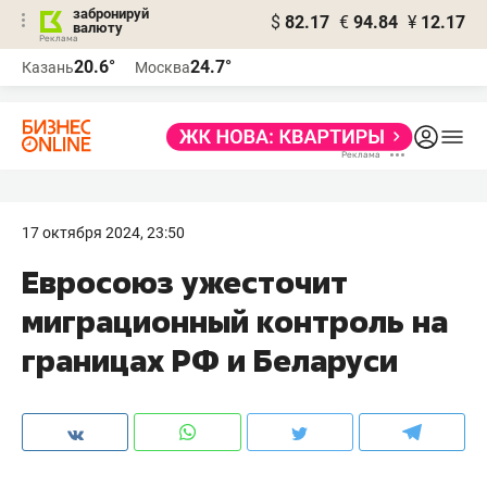
забронируй
$
82.17
€
94.84
¥
12.17
валюту
20.6°
24.7°
Казань
Москва
17 октября 2024, 23:50
Евросоюз ужесточит
миграционный контроль на
границах РФ и Беларуси