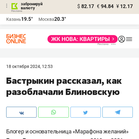
забронируй
$
82.17
€
94.84
¥
12.17
валюту
19.5°
20.3°
Казань
Москва
18 октября 2024, 12:53
Бастрыкин рассказал, как
разоблачали Блиновскую
Блогер и основательница «Марафона желаний»