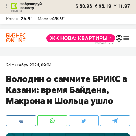
забронируй
$
80.93
€
93.19
¥
11.97
валюту
25.9°
28.9°
Казань
Москва
24 октября 2024, 09:04
Володин о саммите БРИКС в
Казани: время Байдена,
Макрона и Шольца ушло