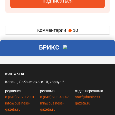
подписаться
Комментарии
10
БРИКС
контакты
Казань, Лобачевского 10, корпус 2
редакция
реклама
отдел персонала
8 (843) 202-12-10
8 (843) 203-48-47
staff@business-
info@business-
mir@business-
gazeta.ru
gazeta.ru
gazeta.ru