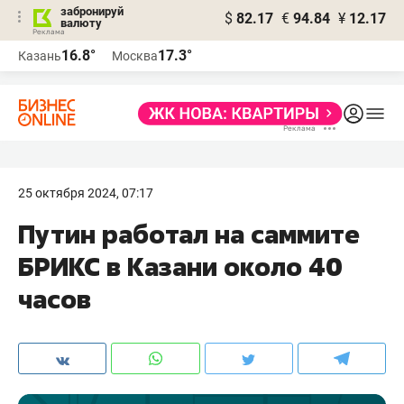
забронируй
$
82.17
€
94.84
¥
12.17
валюту
16.8°
17.3°
Казань
Москва
25 октября 2024, 07:17
Путин работал на саммите
БРИКС в Казани около 40
часов