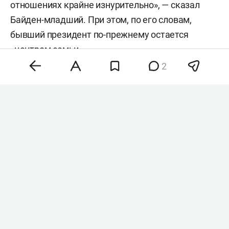
отношениях крайне изнурительно», — сказал
Байден-младший. При этом, по его словам,
бывший президент по-прежнему остается
«центром семьи».
2
О заболевании Байдена стало известно в мае
2025 года. У него диагностировали агрессивную
форму рака предстательной железы с
метастазами в кости. В офисе экс-президента
тогда отмечали, что опухоль чувствительна к
гормонам, поэтому заболевание поддается
лечению.
Сначала Байден проходил гормональную
терапию, а осенью 2025 года — пятинедельный
курс лучевой терапии. Сам бывший президент