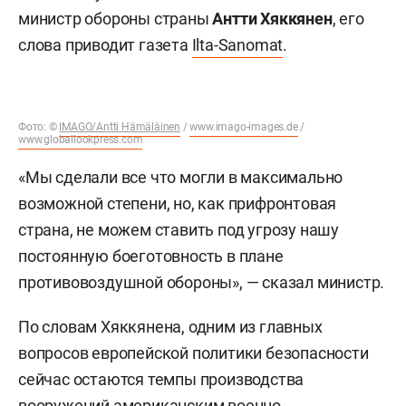
министр обороны страны
Антти Хяккянен
, его
слова приводит газета
Ilta-Sanomat
.
Фото: ©
IMAGO/Antti Hämäläinen
/
www.imago-images.de
/
www.globallookpress.com
«Мы сделали все что могли в максимально
возможной степени, но, как прифронтовая
страна, не можем ставить под угрозу нашу
постоянную боеготовность в плане
противовоздушной обороны», — сказал министр.
По словам Хяккянена, одним из главных
вопросов европейской политики безопасности
сейчас остаются темпы производства
вооружений американским военно-