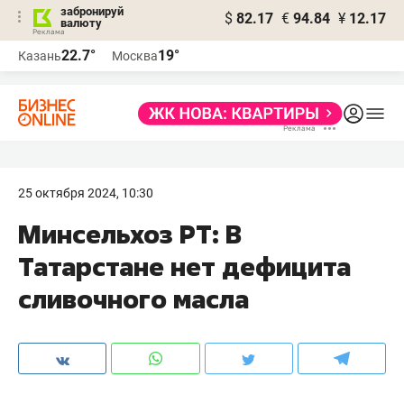
забронируй
$
82.17
€
94.84
¥
12.17
валюту
22.7°
19°
Казань
Москва
25 октября 2024, 10:30
Минсельхоз РТ: В
Татарстане нет дефицита
сливочного масла