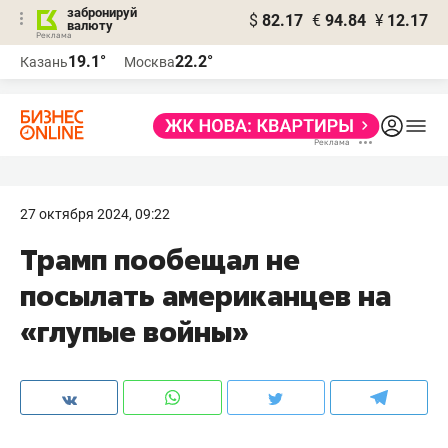
забронируй
$
82.17
€
94.84
¥
12.17
валюту
19.1°
22.2°
Казань
Москва
27 октября 2024, 09:22
Трамп пообещал не
посылать американцев на
«глупые войны»