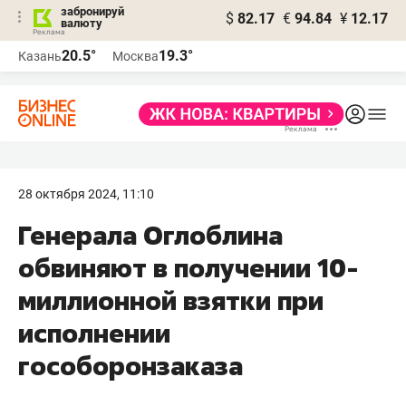
забронируй
$
82.17
€
94.84
¥
12.17
валюту
20.5°
19.3°
Казань
Москва
28 октября 2024, 11:10
Генерала Оглоблина
обвиняют в получении 10-
миллионной взятки при
исполнении
гособоронзаказа