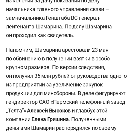
из колонии за дачу показаний по делу
начальника главного управления связи —
замначальника Генштаба ВС генерал-
лейтенанта Шамарина. По делу Шамарина
он проходил как свидетель.
Напомним, Шамарина
арестовали
23 мая
по обвинению в получении взятки в особо
крупном размере. По версии следствия,
он получил 36 млн рублей от руководства одного
из предприятий за увеличение закупок
продукции для минобороны. В деле фигурируют
гендиректор ОАО «Пермский телефонный завод
„Телта“»
Алексей Высоков
и главбух этой
компании
Елена Гришина
. Полученными
деньгами Шамарин распорядился по своему