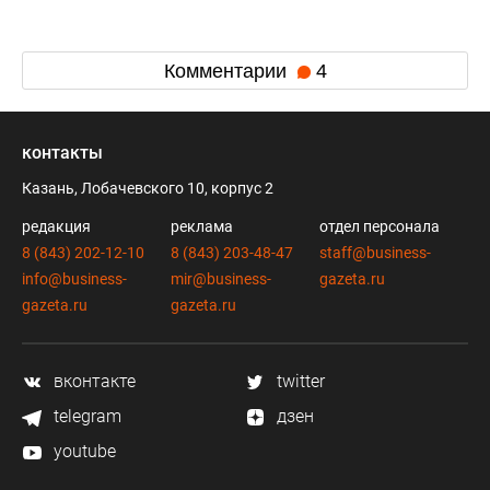
Комментарии
4
контакты
Казань, Лобачевского 10, корпус 2
редакция
реклама
отдел персонала
8 (843) 202-12-10
8 (843) 203-48-47
staff@business-
info@business-
mir@business-
gazeta.ru
gazeta.ru
gazeta.ru
вконтакте
twitter
telegram
дзен
youtube