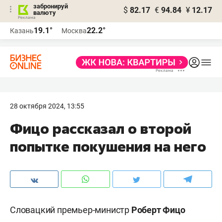
забронируй
$
82.17
€
94.84
¥
12.17
валюту
19.1°
22.2°
Казань
Москва
28 октября 2024, 13:55
Фицо рассказал о второй
попытке покушения на него
Словацкий премьер-министр
Роберт Фицо