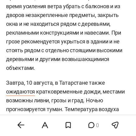
время усиления ветра убрать с балконов и из
дворов незакрепленные предметы, закрыть
окна и не находиться рядом с деревьями,
рекламными конструкциями и навесами. При
грозе рекомендуется укрыться в здании и не
стоять рядом с отдельно стоящими высокими
деревьями и другими возвышающимися
объектами.
Завтра, 10 августа, в Татарстане также
ожидаются
кратковременные дожди, местами
возможны ливни, грозы и град. Ночью
прогнозируется туман. Температура воздуха
составит 11–16 градусов, днем — 20–25
0
градусов. Ветер будет северо-западным,
местами его порывы могут достигать 15–20 м/с.