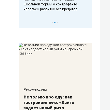
н, дотошных
школьной формы о контрафакте,
рынки, почем
осах мастеров
налогах и развитии без кредитов
чем интересе
Рекомендуем
Рекоме
аждые
Не только про еду: как
Элитн
канал»
гастрокомплекс «Кайт»
и бре
рии
задает новый ритм
гаран