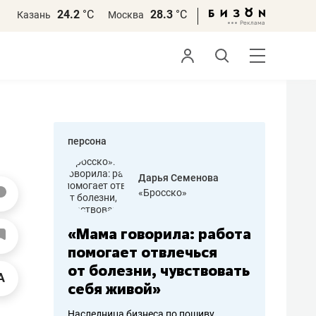
24.2
°С
28.3
°С
Казань
Москва
персона
бодец
Дарья Семенова
 решения»
«Бросско»
«Мама говорила: работа
«Не зна
вообще,
помогает отвлечься
правил,
от болезни, чувствовать
потерят
себя живой»
полгода
ирмы
Наследница бизнеса по пошиву
Как бизнесу 