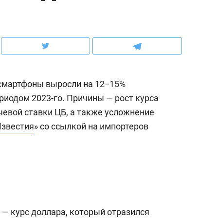
рынки, почему надо знать аксакалов и
о трехкратном росте це
чем интересен Оман?
клиентах и чудных запр
а смартфоны выросли на 12−15%
риодом 2023-го. Причины — рост курса
евой ставки ЦБ, а также усложнение
звестия
» со ссылкой на импортеров
ндуем
Рекомендуем
ка, рок-концерт
«Прорывы случались к
н с чак-чаком: как
30 метров»: как «Водо
 — курс доллара, который отразился
делеевске прошла
лечит подземные арте