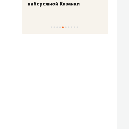
набережной Казанки
«Барк
«Рез