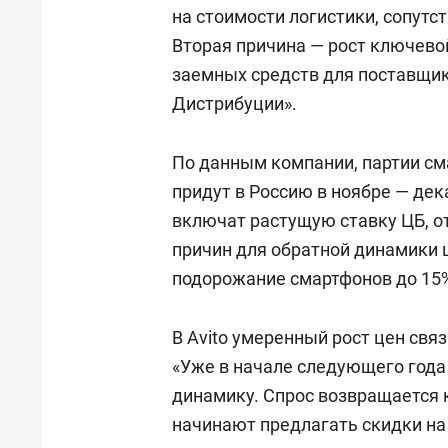
состоянием как основа
«Гонк
на стоимости логистики, сопутс
антихрупких команд
Вторая причина — рост ключевой
заемных средств для поставщико
Дистрибуции».
По данным компании, партии см
придут в Россию в ноябре — дека
включат растущую ставку ЦБ, от
причин для обратной динамики 
подорожание смартфонов до 15%
В Avito умеренный рост цен свя
«Уже в начале следующего год
динамику. Спрос возвращается 
начинают предлагать скидки на