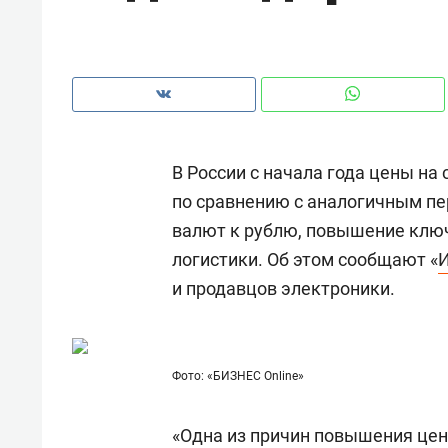
В России с начала года цены н
по сравнению с аналогичным пе
валют к рублю, повышение ключ
логистики. Об этом сообщают «
И
и продавцов электроники.
Рекомендуем
Рекоме
Фото: «БИЗНЕС Online»
и Face
Опыт выживания в дикой
Мекси
 будет
природе, работа
и ваго
«Одна из причин повышения цен
ва»
с ментальным и физическим
в Мен