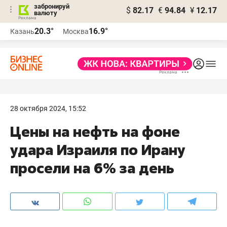
забронируй
$
82.17
€
94.84
¥
12.17
валюту
20.3°
16.9°
Казань
Москва
28 октября 2024, 15:52
Цены на нефть на фоне
удара Израиля по Ирану
просели на 6% за день