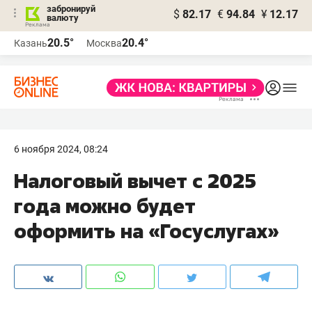
забронируй
$
82.17
€
94.84
¥
12.17
валюту
20.5°
20.4°
Казань
Москва
6 ноября 2024, 08:24
Налоговый вычет с 2025
года можно будет
оформить на «Госуслугах»