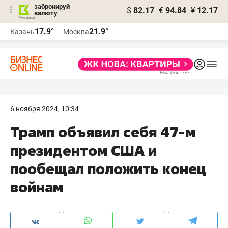
забронируй
$
82.17
€
94.84
¥
12.17
валюту
17.9°
21.9°
Казань
Москва
6 ноября 2024, 10:34
Трамп объявил себя 47-м
президентом США и
пообещал положить конец
войнам