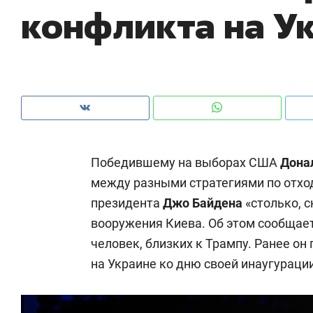
конфликта на У
рынки, почему надо знать аксакалов и
о 
чем интересен Оман?
кл
Победившему на выборах США
Дона
между разными стратегиями по отхо
президента
Джо Байдена
«столько, 
вооружения Киева. Об этом сообщае
человек, близких к Трампу. Ранее о
Рекомендуем
Рекомендуем
на Украине ко дню своей инаугурации
Как ГК «МИР ГРУПП» и ВТБ
150 камер 
создают оазис жилого
ID вместо 
комфорта под Казанью
безопаснос