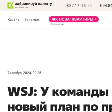
забронируй валюту
$
82.17
0.76
€
94.8
Казань
Закамье
Василь Мазитов
МАРТ
7 ноября 2024, 09:28
«Не зная местных
«
WSJ: У команды 
правил, бизнес может
н
потерять минимум
ч
новый план по 
полгода»
р
Как бизнесу выйти на зарубежные
Вл