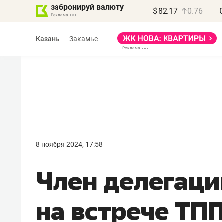
забронируй валюту
$
82.17
0.76
Казань
Закамье
Василь Мазитов
МАРТ
8 ноября 2024, 17:58
«Не зная местных
Член делегаци
правил, бизнес может
потерять минимум
на встрече ТПП
полгода»
Как бизнесу выйти на зарубежные