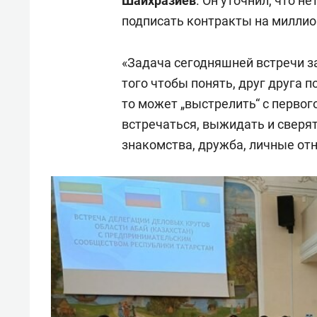
Шайхразиев
. Он уточнил, что н
подписать контракты на милли
«Задача сегодняшней встречи з
того чтобы понять, друг друга п
то может „выстрелить“ с первого
встречаться, выжидать и сверять
знакомства, дружба, личные от