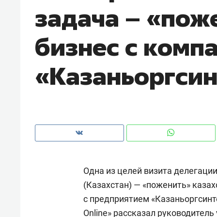
задача – «пож
рынки, почему надо знать аксакал
чем интересен Оман?
бизнес с комп
«Казаньоргсин
Одна из целей визита делегаци
Рекомендуем
Рекоме
(Казахстан) — «поженить» каза
Как ГК «МИР ГРУПП» и ВТБ
150 ка
с предприятием «Казаньоргсинт
создают оазис жилого
ID вме
комфорта под Казанью
безоп
Online» рассказал руководител