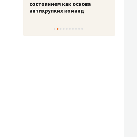
«Гонка Героев»
Казан