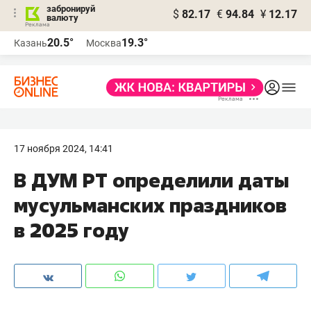
забронируй
$
82.17
€
94.84
¥
12.17
валюту
20.5°
19.3°
Казань
Москва
17 ноября 2024, 14:41
В ДУМ РТ определили даты
мусульманских праздников
в 2025 году