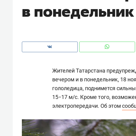
в понедельник
рынки, почему надо знать аксакал
чем интересен Оман?
Жителей Татарстана предупреж
вечером и в понедельник, 18 но
гололедица, поднимется сильны
15−17 м/с. Кроме того, возмож
электропередачи. Об этом
сооб
Рекомендуем
Рекоме
Как ГК «МИР ГРУПП» и ВТБ
150 ка
создают оазис жилого
ID вме
комфорта под Казанью
безоп