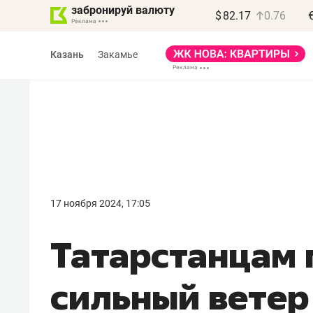
забронируй валюту
$
82.17
0.76
Казань
Закамье
Василь Мазитов
МАРТ
17 ноября 2024, 17:05
«Не зная местных
Татарстанцам
правил, бизнес может
потерять минимум
сильный ветер
полгода»
Как бизнесу выйти на зарубежные