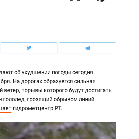
ов и
о трехкратном росте цен, дотошных
школьной формы о конт
клиентах и чудных запросах мастеров
налогах и развитии без 
дают об ухудшении погоды сегодня
ября. На дорогах образуется сильная
й ветер, порывы которого будут достигать
ен гололед, грозящий обрывом линий
щает
гидрометцентр РТ.
ндуем
Рекомендуем
мер до квартиры и Face
Опыт выживания в дик
сто ключа: какой будет
природе, работа
асность в ЖК «Нова»
с ментальным и физич