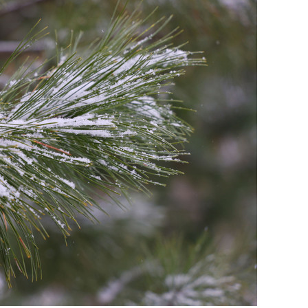
состоянием как основа
антихрупких команд