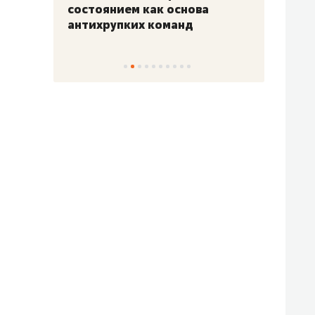
«Гонка Героев»
Казан