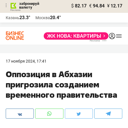
забронируй
$
82.17
€
94.84
¥
12.17
валюту
23.3°
20.4°
Казань
Москва
17 ноября 2024, 17:41
Оппозиция в Абхазии
пригрозила созданием
временного правительства