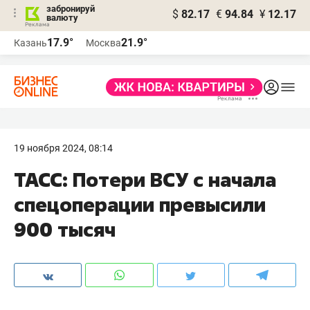
забронируй
$
82.17
€
94.84
¥
12.17
валюту
17.9°
21.9°
Казань
Москва
19 ноября 2024, 08:14
ТАСС: Потери ВСУ с начала
спецоперации превысили
900 тысяч