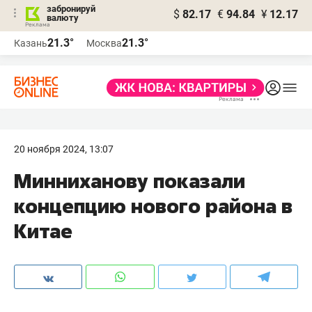
забронируй
$
82.17
€
94.84
¥
12.17
валюту
21.3°
21.3°
Казань
Москва
20 ноября 2024, 13:07
Минниханову показали
концепцию нового района в
Китае