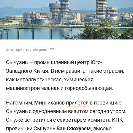
Фото: пресс-служба раиса РТ
Сычуань — промышленный центр Юго-
Западного Китая. В нем развиты такие отрасли,
как металлургическая, химическая,
машиностроительная и горнодобывающая.
Напомним, Минниханов
прилетел
в провинцию
Сычуань с однодневным визитом сегодня утром.
Он уже
встретился
с секретарем комитета КПК
провинции Сычуань
Ван Сяохуэем
, высоко