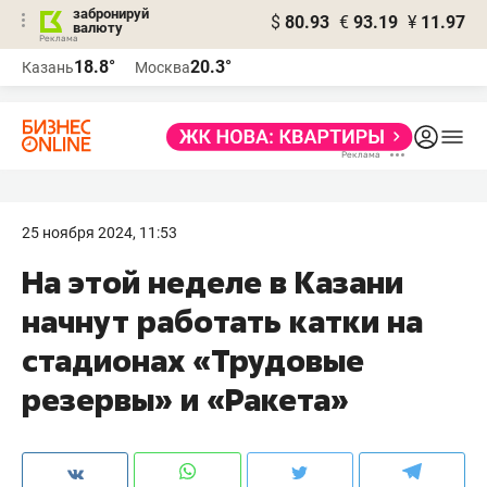
забронируй
$
80.93
€
93.19
¥
11.97
валюту
18.8°
20.3°
Казань
Москва
25 ноября 2024, 11:53
На этой неделе в Казани
начнут работать катки на
стадионах «Трудовые
резервы» и «Ракета»