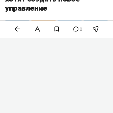
управление
0
Казгордума разрабатывает положение о работе
управления городского лесничества — документ
находится
на антикоррупционной экспертизе.
Новая структура станет структурой исполкома
Казани и будет заниматься вопросами
использования, охраны, защиты и
воспроизводства городских лесов.