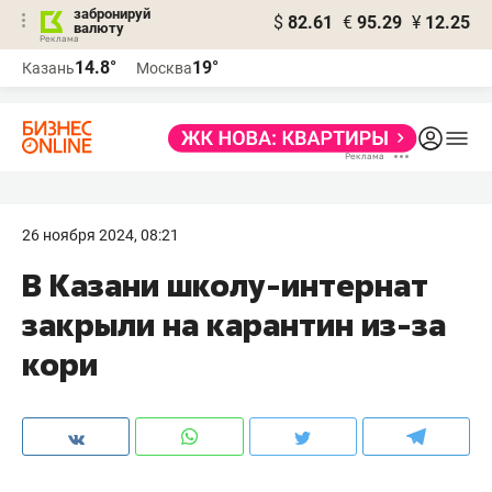
забронируй
$
82.61
€
95.29
¥
12.25
валюту
14.8°
19°
Казань
Москва
26 ноября 2024, 08:21
В Казани школу-интернат
закрыли на карантин из-за
кори