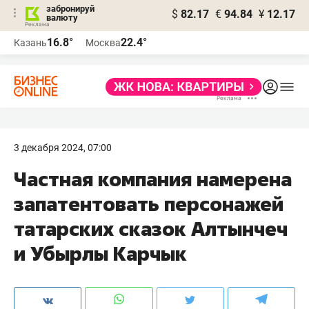
забронируй
$
82.17
€
94.84
¥
12.17
валюту
16.8°
22.4°
Казань
Москва
3 декабря 2024, 07:00
Частная компания намерена
запатентовать персонажей
татарских сказок Алтынчеч
и Убырлы Карчык