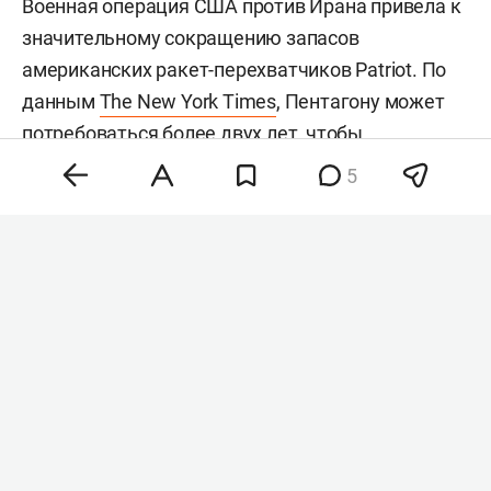
Военная операция США против Ирана привела к
значительному сокращению запасов
американских ракет-перехватчиков Patriot. По
данным
The New York Times
, Пентагону может
потребоваться более двух лет, чтобы
восполнить запасы более чем 1,5 тыс.
5
использованных перехватчиков. Сейчас в
распоряжении США остается менее 1,7 тыс.
таких ракет.