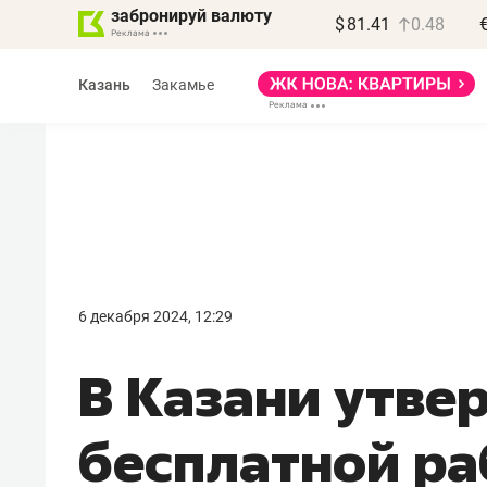
забронируй валюту
$
81.41
0.48
Казань
Закамье
Василь Мазитов
МАРТ
6 декабря 2024, 12:29
«Не зная местных
В Казани утве
правил, бизнес может
потерять минимум
бесплатной ра
полгода»
Как бизнесу выйти на зарубежные