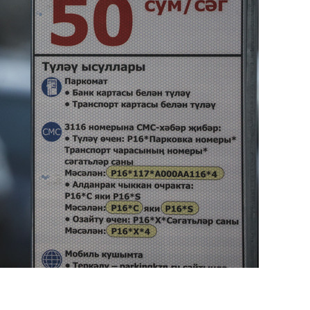
состоянием как основа
антихрупких команд