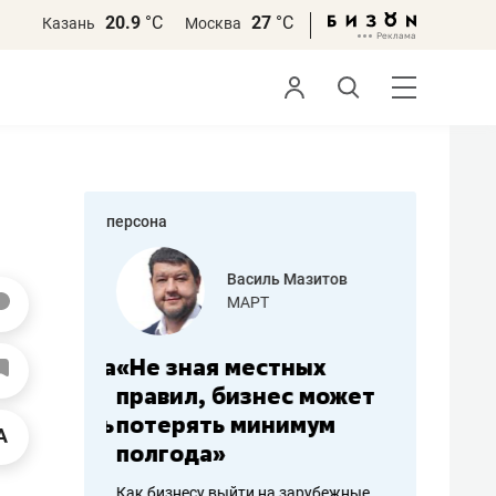
20.9
°С
27
°С
Казань
Москва
персона
еменова
Василь Мазитов
»
МАРТ
а: работа
«Не зная местных
«Мне лу
ечься
правил, бизнес может
не зара
вствовать
потерять минимум
чем пот
полгода»
репутац
пошиву
Как бизнесу выйти на зарубежные
Владелец от