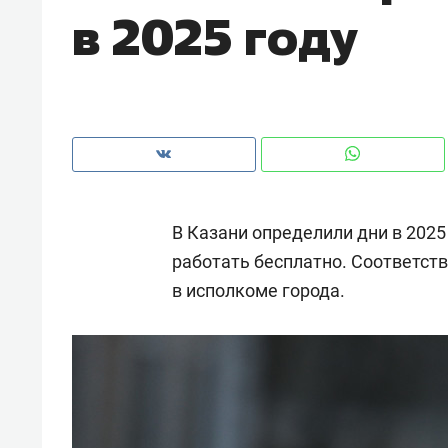
в 2025 году
рынки, почему надо знать аксакал
чем интересен Оман?
В Казани определили дни в 2025
работать бесплатно. Соответст
в исполкоме города.
Рекомендуем
Рекоме
Как ГК «МИР ГРУПП» и ВТБ
150 ка
создают оазис жилого
ID вме
комфорта под Казанью
безоп