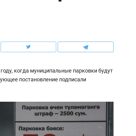
ов и
о трехкратном росте цен, дотошных
школьной формы о конт
клиентах и чудных запросах мастеров
налогах и развитии без 
 году, когда муниципальные парковки будут
вующее постановление подписали
ндуем
Рекомендуем
мер до квартиры и Face
Опыт выживания в дик
сто ключа: какой будет
природе, работа
асность в ЖК «Нова»
с ментальным и физич