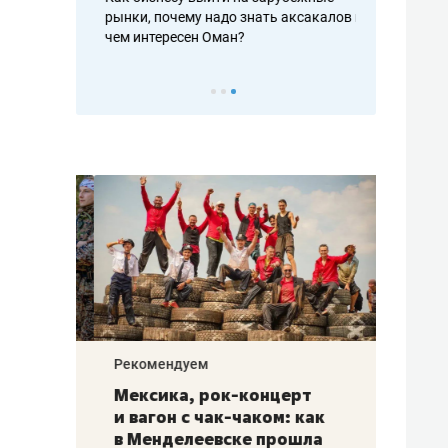
рафакте,
рынки, почему надо знать аксакалов и
о трехкратно
кредитов
чем интересен Оман?
клиентах и ч
Рекомендуем
Рекоме
ой
Мексика, рок-концерт
«Прор
и вагон с чак-чаком: как
30 ме
еским
в Менделеевске прошла
лечит