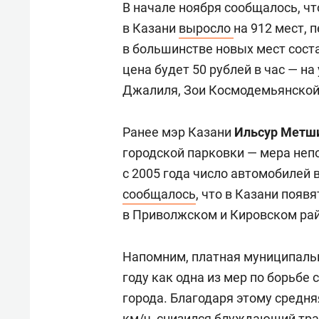
В начале ноября сообщалось, ч
в Казани
выросло
на 912 мест, 
в большинстве новых мест соста
цена будет 50 рублей в час — н
Джалиля, Зои Космодемьянской,
Ранее мэр Казани
Ильсур Метш
городской парковки — мера непо
с 2005 года число автомобилей в
сообщалось
, что в Казани появ
в Приволжском и Кировском райо
Напомним, платная муниципальн
году как одна из мер по борьбе
города. Благодаря этому средня
км/ч, снизился блуждающий тра