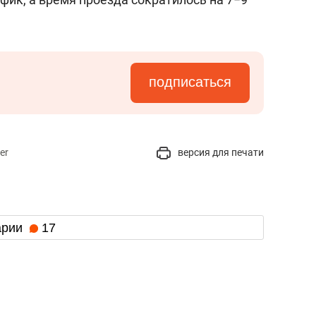
подписаться
er
версия для печати
арии
17