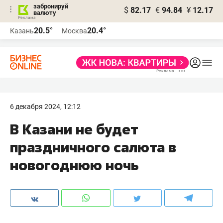
забронируй
$
82.17
€
94.84
¥
12.17
валюту
20.5°
20.4°
Казань
Москва
6 декабря 2024, 12:12
В Казани не будет
праздничного салюта в
новогоднюю ночь