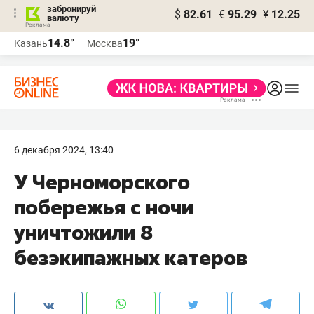
забронируй
$
82.61
€
95.29
¥
12.25
валюту
14.8°
19°
Казань
Москва
6 декабря 2024, 13:40
У Черноморского
побережья с ночи
уничтожили 8
безэкипажных катеров