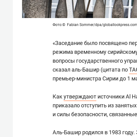
Фото:© Fabian Sommer/dpa/globallookpress.co
«Заседание было посвящено пер
режима временному сирийскому 
вопросы государственного управ
сказал аль-Башир (цитата по
ТА
премьер-министра Сирии до 1 ма
Как
утверждают
источники Al H
приказало отступить из занятых
и силы безопасности, связанные
Аль-Башир родился в 1983 году