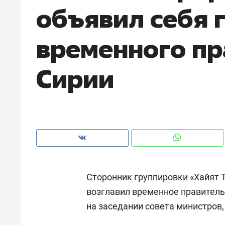
объявил себя 
рынки, почему надо знать аксакал
чем интересен Оман?
временного пр
Сирии
Сторонник группировки «Хайят 
Рекомендуем
Рекоме
возглавил временное правитель
Как ГК «МИР ГРУПП» и ВТБ
150 ка
на заседании совета министров
создают оазис жилого
ID вме
комфорта под Казанью
безоп