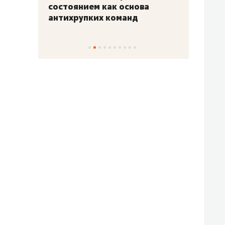
«Гонка Героев»
Казан