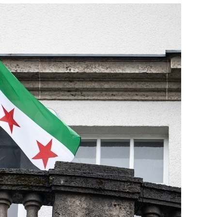
состоянием как основа
антихрупких команд