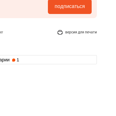
подписаться
er
версия для печати
арии
1