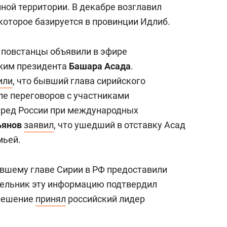
ной территории. В декабре возглавил
которое базируется в провинции Идлиб.
 повстанцы объявили в эфире
ежим президента
Башара Асада
.
или
, что бывший глава сирийского
ле переговоров с участниками
пред России при международных
ьянов
заявил
, что ушедший в отставку Асад
мьей.
ывшему главе Сирии в РФ предоставили
дельник эту информацию подтвердил
 решение
принял
российский лидер